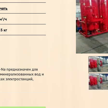
чать
м³/ч
5 кг
-Na предназначен для
оминерализованных вод и
ках электростанций,