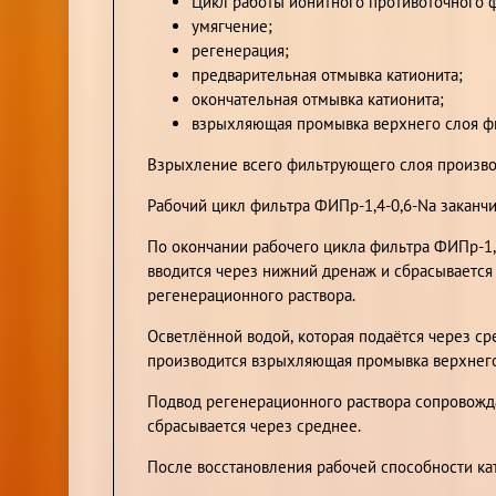
Цикл работы ионитного противоточного 
умягчение;
регенерация;
предварительная отмывка катионита;
окончательная отмывка катионита;
взрыхляющая промывка верхнего слоя ф
Взрыхление всего фильтрующего слоя производ
Рабочий цикл фильтра ФИПр-1,4-0,6-Na заканчи
По окончании рабочего цикла фильтра ФИПр-1,
вводится через нижний дренаж и сбрасывается 
регенерационного раствора.
Осветлённой водой, которая подаётся через ср
производится взрыхляющая промывка верхнего
Подвод регенерационного раствора сопровожда
сбрасывается через среднее.
После восстановления рабочей способности ка