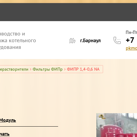
лерея
Пн-Пт
водство и
+7
жа котельного
г.Барнаул
удования
pkmo
ерастворители
Фильтры ФИПр
ФИПР 1,4-0,6 NA
 Модуль
чать