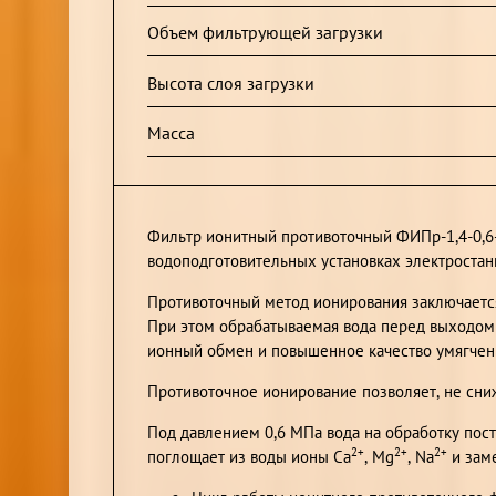
Объем фильтрующей загрузки
Высота слоя загрузки
Масса
Фильтр ионитный противоточный ФИПр-1,4-0,6-
водоподготовительных установках электроста
Противоточный метод ионирования заключается
При этом обрабатываемая вода перед выходом 
ионный обмен и повышенное качество умягчен
Противоточное ионирование позволяет, не сниж
Под давлением 0,6 МПа вода на обработку пост
2+
2+
2+
поглощает из воды ионы Са
, Mg
, Na
и зам