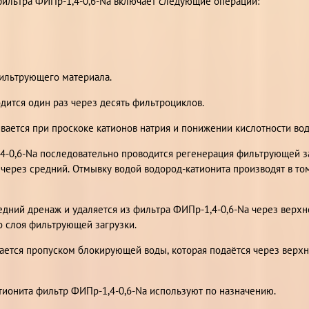
фильтра ФИПр-1,4-0,6-Na включает следующие операции:
ильтрующего материала.
ится один раз через десять фильтроциклов.
вается при проскоке катионов натрия и понижении кислотности во
4-0,6-Na последовательно проводится регенерация фильтрующей з
через средний. Отмывку водой водород-катионита производят в том
едний дренаж и удаляется из фильтра ФИПр-1,4-0,6-Na через верх
 слоя фильтрующей загрузки.
ется пропуском блокирующей воды, которая подаётся через верхн
тионита фильтр ФИПр-1,4-0,6-Na используют по назначению.