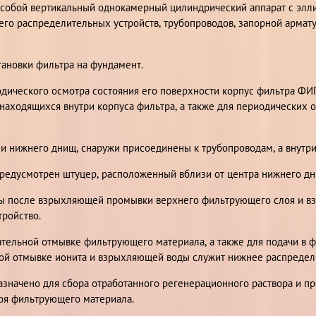
т собой вертикальный однокамерный цилиндрический аппарат с эл
него распределительных устройств, трубопроводов, запорной армат
ановки фильтра на фундамент.
дического осмотра состояния его поверхности корпус фильтра ФИ
, находящихся внутри корпуса фильтра, а также для периодических
и нижнего днищ, снаружи присоединены к трубопроводам, а внутри
редусмотрен штуцер, расположенный вблизи от центра нижнего дн
ды после взрыхляющей промывки верхнего фильтрующего слоя и в
ройство.
ательной отмывке фильтрующего материала, а также для подачи в 
ной отмывке ионита и взрыхляющей воды служит нижнее распредели
значено для сбора отработанного регенерационного раствора и п
оя фильтрующего материала.