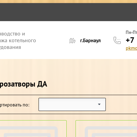
лерея
Пн-Пт
водство и
+7
жа котельного
г.Барнаул
удования
pkmo
розатворы ДА
ртировать по: