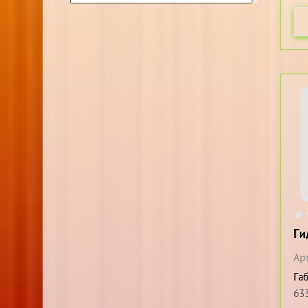
Ги
Арт
Га
63