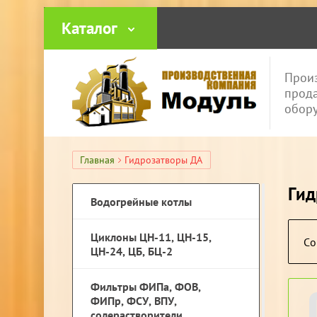
Каталог
Контакты
Фотога
Произ
прода
обор
Главная
Гидрозатворы ДА
Гид
Водогрейные котлы
Циклоны ЦН-11, ЦН-15,
Со
ЦН-24, ЦБ, БЦ-2
Фильтры ФИПа, ФОВ,
ФИПр, ФСУ, ВПУ,
солерастворители