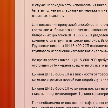
В случае необходимости использования цикло
быть выполнен по специальным чертежам и не
взрывных клапанов.
Для повышения пропускной способности по оч
состоящие из большого количества циклонных
батарейных циклонов ЦН 15-600-2СП разделен 
компонуются в группы из шести циклонов. Выбо
Групповые циклоны ЦН 15-600-2СП выполнены 
группового исполнения изготовляют с «левым»
Во время работы циклон ЦН 15-600-2СП требуе
отстоящей от бункерной крышки на 0,5 всего д
Циклон ЦН 15-600-2СП в зависимости от требо
качестве агрегатов первой или второй ступени
Циклон ЦН 15-600-2СП устанавливают, как на 
ставить перед вентилятором. Циклон характер
При необходимости повышения эффективности 
величиной давления, которую может обеспечит