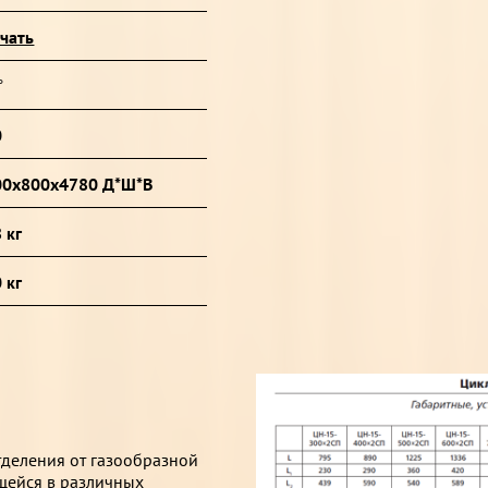
чать
°
0
00х800х4780 Д*Ш*В
 кг
 кг
деления от газообразной
щейся в различных