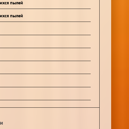
щихся пылей
щихся пылей
ки