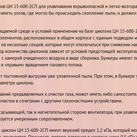
нов ЦН 15-600-2СП для улавливания взрывоопасной и легко-возгор
 иметь узлов, где могло бы происходить скопление пыли, и долж
ищаемой среде и условий применения на базе циклона ЦН 15-600
 элементов, расположенных в общем корпусе с единым подводом и
на несколько секций, которые могут отключаться при снижении на
р количества циклонов зависит от условий предстоящей эксплуата
с камерой очищенного воздуха в виде сборника. Бункеры имеют 
 и «правым» вращением газового потока.
т постоянной выгрузки уже уловленной пыли. При этом, в бункере
иаметра циклона.
ваний предъявляемых к очистке газа, может иметь либо самостояте
 очистки в сочетании с другими газоочистными устройствами.
всасывающей, так и нагнетательной стороне вентилятора, при улав
изуется умеренным сопротивлением.
циклон ЦН 15-600-2СП имеет верхний предел 1,2 кПа, который мо
ь вентилятор. Принимать потерю давления в циклоне ниже 0,5 кПа 