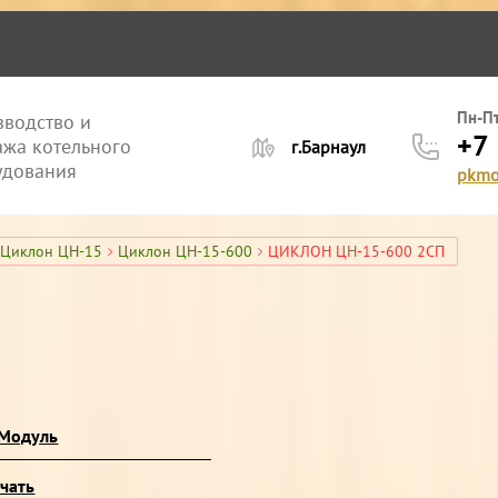
лерея
Пн-Пт
водство и
+7
жа котельного
г.Барнаул
удования
pkmo
Циклон ЦН-15
Циклон ЦН-15-600
ЦИКЛОН ЦН-15-600 2СП
 Модуль
чать