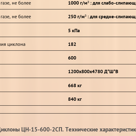
азе, не более
1000 г/м³ : для слабо-слипаю
азе, не более
250 г/м³ : для средне-слипаю
5 кПа
ния циклона
182
600
1200х800х4780 Д*Ш*В
668 кг
840 кг
иклоны ЦН-15-600-2СП. Технические характеристи