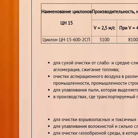
Наименование циклонов
Производительность, м
ЦН 15
V = 2,5 м/с
При V = 
Циклон ЦН-15-600-2СП
5100
8100
для сухой очистки от слабо- и средне-с
агломерация, сжигание топлива;
очистки аспирационного воздуха в разл
промышленности, промышленности строи
для улавливания пыли, которая выделяет
в производствах, где транспортируемый 
для очистки взрывоопасных и токсичных 
для улавливания волокнистой и сильно 
для очистки газообразной среды, в кото