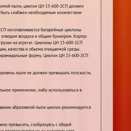
аемой пыли, циклон ЦН 15-600-2СП должен
ен быть снабжен необходимым количеством
-2СП изготавливаются батарейные циклоны
 отводом воздуха и общим бункером. Корпус
грузки на агрегат. Циклоны ЦН 15-600-2СП
ции, качества и объема очищаемой среды.
пирамидальные форму. Циклон ЦН 15-600-2СП
 уровень пыли не должен превышать плоскости,
льное применение, либо использоваться в
ливании абразивной пыли циклон рекомендуется
жно превысить, сообразуясь с общей
не рекомендуется из-за значительного